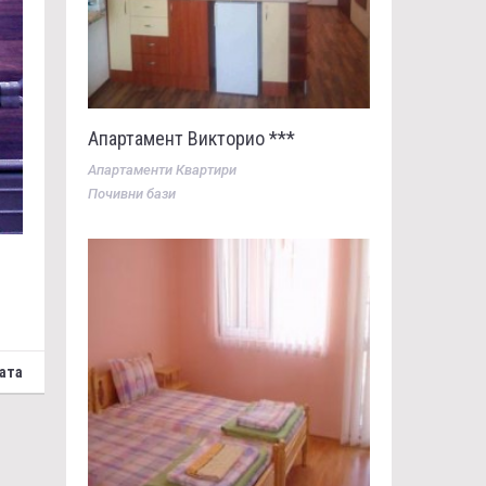
Апартамент Викторио ***
Апартаменти Квартири
Почивни бази
ата