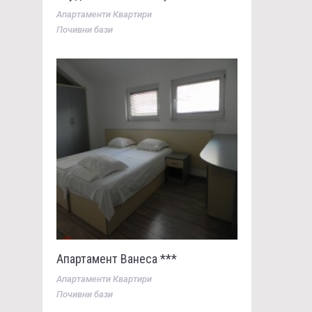
Апартаменти Квартири
Почивни бази
Апартамент Ванеса ***
Апартаменти Квартири
Почивни бази