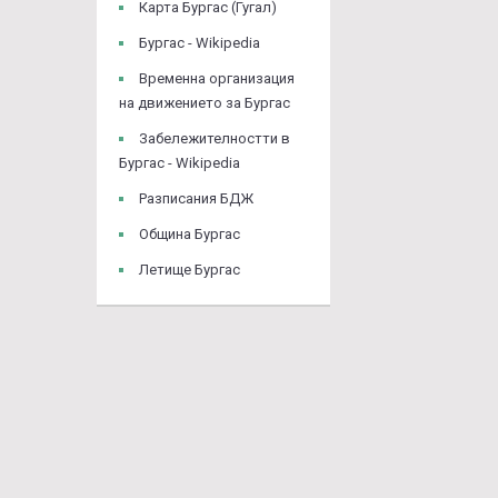
Карта Бургас (Гугал)
Бургас - Wikipedia
Временна организация
на движението за Бургас
Забележителностти в
Бургас - Wikipedia
Разписания БДЖ
Община Бургас
Летище Бургас