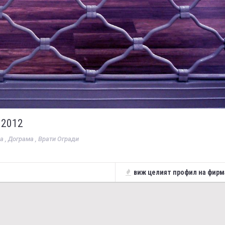
 2012
а , Дограма , Врати Огради
виж целият профил на фирм