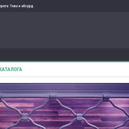
рата: Това е абсурд
 КАТАЛОГА