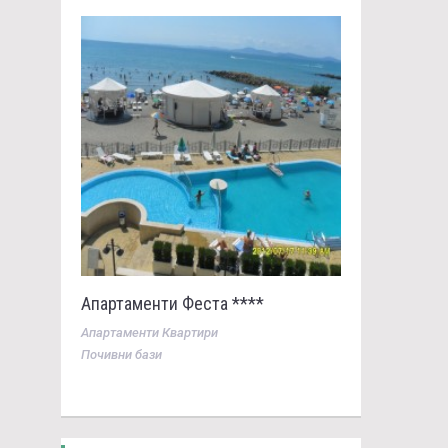
Апартаменти Феста ****
Апартаменти Квартири
Почивни бази