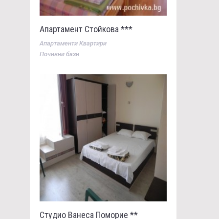
Апартамент Стойкова ***
Апартаменти Квартири
Почивни бази
Студио Ванеса Поморие **