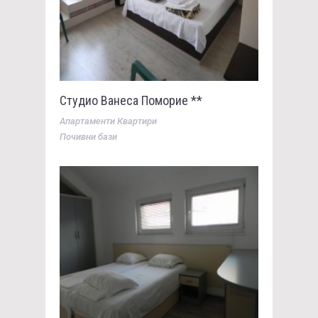
Студио Ванеса Поморие **
Апартаменти Квартири
Почивни бази